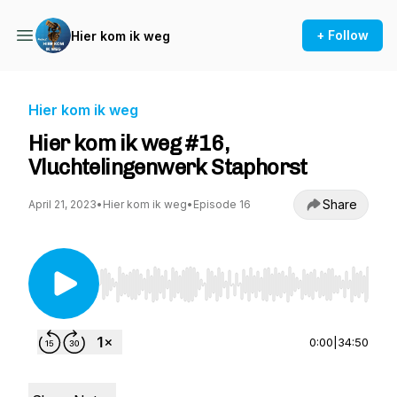
+ Follow
Hier kom ik weg
Hier kom ik weg
Hier kom ik weg #16,
Vluchtelingenwerk Staphorst
Share
April 21, 2023
•
Hier kom ik weg
•
Episode 16
Use Left/Right to seek, Home/End to jump to st
0:00
|
34:50